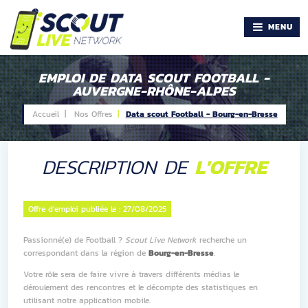
MENU
EMPLOI DE DATA SCOUT FOOTBALL -
AUVERGNE-RHÔNE-ALPES
Accueil |
Nos Offres
Data scout Football - Bourg-en-Bresse
DESCRIPTION DE
L'OFFRE
Offre d'emploi publiée le :
27/08/2025
Passionné(e) de Football
?
Scout Live Network
recherche un
correspondant dans la région de
Bourg-en-Bresse
.
Votre rôle sera de faire vivre à travers différents médias le
déroulement des rencontres et le décompte des statistiques en
utilisant notre application mobile.