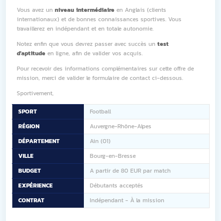
Vous avez un
niveau intermédiaire
en Anglais (clients
internationaux) et de bonnes connaissances sportives. Vous
travaillerez en indépendant et en totale autonomie.
Notez enfin que vous devrez passer avec succès un
test
d'aptitude
en ligne, afin de valider vos acquis.
Pour recevoir des informations complémentaires sur cette offre de
mission, merci de valider le formulaire de contact ci-dessous.
Sportivement,
SPORT
Football
RÉGION
Auvergne-Rhône-Alpes
DÉPARTEMENT
Ain (01)
VILLE
Bourg-en-Bresse
BUDGET
A partir de 80 EUR par match
EXPÉRIENCE
Débutants acceptés
CONTRAT
Indépendant - À la mission