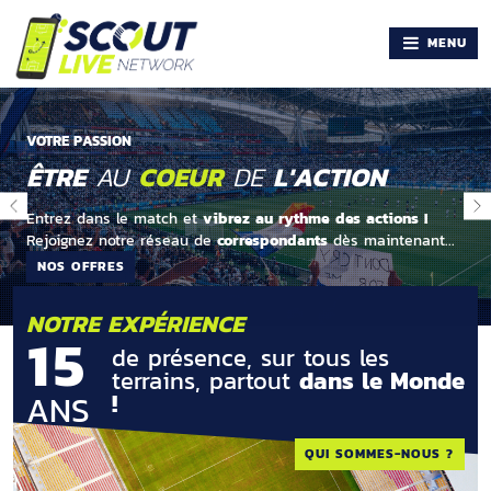
MENU
VOTRE PASSION
ÊTRE
AU
COEUR
DE
L'ACTION
Entrez dans le match
et
vibrez au rythme des actions !
Rejoignez notre réseau de
correspondants
dès maintenant...
NOS OFFRES
NOTRE EXPÉRIENCE
15
de présence, sur tous les
terrains, partout
dans le Monde
ANS
!
QUI SOMMES-NOUS ?