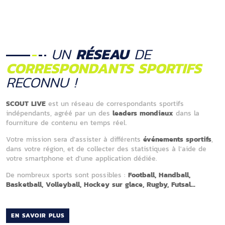
UN
RÉSEAU
DE
CORRESPONDANTS SPORTIFS
RECONNU !
SCOUT LIVE
est un réseau de correspondants sportifs
indépendants, agréé par un des
leaders mondiaux
dans la
fourniture de contenu en temps réel.
Votre mission sera d'assister à différents
événements sportifs
,
dans votre région, et de collecter des statistiques
à l'aide de
votre smartphone et d'une application dédiée.
De nombreux sports sont possibles :
Football,
Handball,
Basketball,
Volleyball,
Hockey sur glace,
Rugby,
Futsal
...
EN SAVOIR PLUS