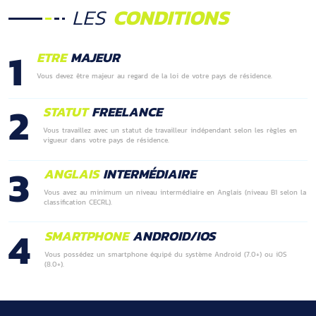
LES
CONDITIONS
1
ETRE
MAJEUR
Vous devez être majeur au regard de la loi de votre pays de résidence.
2
STATUT
FREELANCE
Vous travaillez avec un statut de travailleur indépendant selon les règles en
vigueur dans votre pays de résidence.
3
ANGLAIS
INTERMÉDIAIRE
Vous avez au minimum un niveau intermédiaire en Anglais (niveau B1 selon la
classification CECRL).
4
SMARTPHONE
ANDROID/IOS
Vous possédez un smartphone équipé du système Android (7.0+) ou iOS
(8.0+).