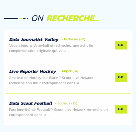
ON
RECHERCHE...
Data Journalist Volley
- Mulhouse (68)
GO
Vous aimez le VolleyBall et recherchez une activité
complémentaire originale qui vous ...
Live Reporter Hockey
- Anglet (64)
GO
Amateur de Hockey sur Glace ? Scout Live Network
recherche son futur correspondant dans la ...
Data Scout Football
- Sochaux (25)
GO
Passionné(e) de Football ? Scout Live Network recherche un
correspondant dans la ...