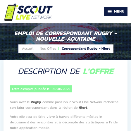
MENU
EMPLOI DE CORRESPONDANT RUGBY -
NOUVELLE-AQUITAINE
Accueil |
Nos Offres
Correspondant Rugby - Niort
DESCRIPTION DE
L'OFFRE
Offre d'emploi publiée le :
21/08/2025
Vous avez le
Rugby
comme passion ? Scout Live Network recherche
son futur correspondant dans la région de
Niort
.
Votre rôle sera de faire vivre à travers différents médias le
déroulement des rencontres et le décompte des statistiques à l'aide
notre application mobile.