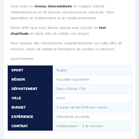
Vous avez un
niveau intermédiaire
en Anglais (clients
internationaux) et de bonnes connaissances sportives. Vous
travaillerez en indépendant et en totale autonomie.
Notez enfin que vous devrez passer avec succès un
test
d'aptitude
en ligne, afin de valider vos acquis.
Pour recevoir des informations complémentaires sur cette offre de
mission, merci de valider le formulaire de contact ci-dessous.
Sportivement,
SPORT
Rugby
RÉGION
Nouvelle-Aquitaine
DÉPARTEMENT
Deux-Sèvres (79)
VILLE
Niort
BUDGET
A partir de 80 EUR par match
EXPÉRIENCE
Débutants acceptés
CONTRAT
Indépendant - À la mission