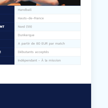
Handball
Hauts-de-France
ENT
Nord (59)
Dunkerque
A partir de 80 EUR par match
E
Débutants acceptés
Indépendant - À la mission