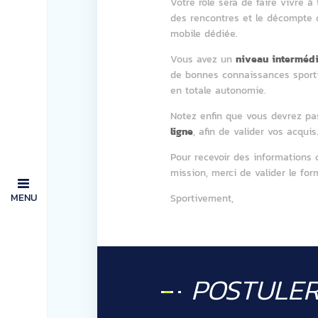
Votre rôle sera de faire vivre à
des rencontres et le décompte d
mobile dédiée.
Vous avez un
niveau interméd
de bonnes connaissances sporti
en totale autonomie.
Notez enfin que vous devrez p
ligne
, afin de valider vos acquis
Pour recevoir des informations 
mission, merci de valider le for
MENU
Sportivement,
POSTULE