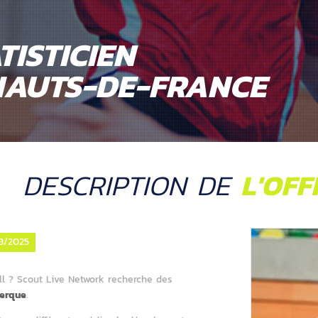
TISTICIEN
HAUTS-DE-FRANCE
DESCRIPTION DE
L'OFF
8/2025
ll
? Scout Live Network recherche des
erque
.