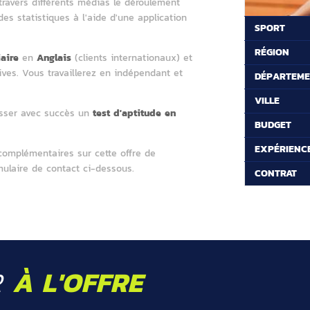
 travers différents médias le déroulement
es statistiques à l'aide d'une application
SPORT
RÉGION
iaire
en
Anglais
(clients internationaux) et
ves. Vous travaillerez en indépendant et
DÉPARTEM
VILLE
asser avec succès un
test d'aptitude en
BUDGET
.
EXPÉRIENC
complémentaires sur cette offre de
mulaire de contact ci-dessous.
CONTRAT
R
À L'OFFRE