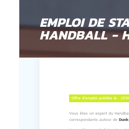
EMPLOI DE STA
HANDBALL - 
Offre d'emploi publiée le :
21/0
Vous êtes un expert du Handba
correspondants autour de
Dunk