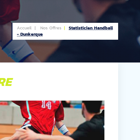
Accueil |
Nos Offres
Statisticien Handball
- Dunkerque
RE