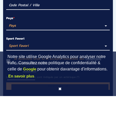
Pays
Sport Favori
Notre site utilise Google Analytics pour analyser notre
Je reconnais avoir lu et accepté l'ensemble des
Conditions
trafic. Consultez notre politique de confidentialité &
Générales d'Utilisation
.
celle de
Google
pour obtenir davantage d'informations.
En savoir plus
Les champs obligatoires sont indiqués par un astérisque (*)
ENVOYER
✖