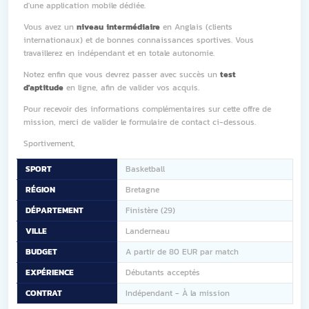
d'une application mobile dédiée.
Vous avez un
niveau intermédiaire
en Anglais (clients
internationaux) et de bonnes connaissances sportives. Vous
travaillerez en indépendant et en totale autonomie.
Notez enfin que vous devrez passer avec succès un
test
d'aptitude
en ligne, afin de valider vos acquis.
Pour recevoir des informations complémentaires sur cette offre de
mission, merci de valider le formulaire de contact ci-dessous.
Sportivement,
SPORT
Basketball
RÉGION
Bretagne
DÉPARTEMENT
Finistère (29)
VILLE
Landerneau
BUDGET
A partir de 80 EUR par match
EXPÉRIENCE
Débutants acceptés
CONTRAT
Indépendant - À la mission