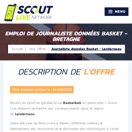
MENU
EMPLOI DE JOURNALISTE DONNÉES BASKET -
BRETAGNE
Accueil |
Nos Offres
Journaliste données Basket - Landerneau
DESCRIPTION DE
L'OFFRE
Offre d'emploi publiée le :
24/08/2025
Féru(e) de sport en général et de
Basketball
en particulier ? Scout
Live Network recherche des correspondants dans la région
de
Landerneau
.
Votre rôle sera de faire vivre à travers différents médias le
déroulement des rencontres et le décompte des statistiques à l'aide